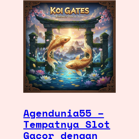
Agendunia55 –
Tempatnya Slot
Gacor dengan