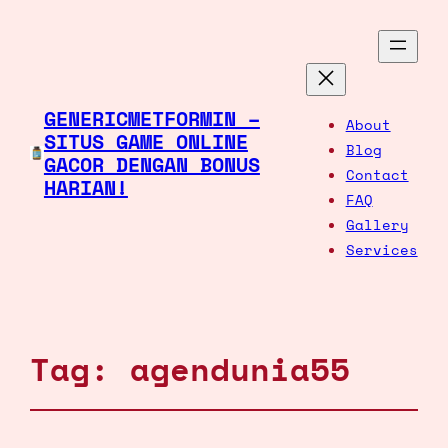
GENERICMETFORMIN –
About
SITUS GAME ONLINE
Blog
GACOR DENGAN BONUS
Contact
HARIAN!
FAQ
Gallery
Services
Tag:
agendunia55