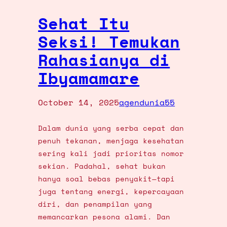
Sehat Itu
Seksi! Temukan
Rahasianya di
Ibyamamare
October 14, 2025
agendunia55
Dalam dunia yang serba cepat dan
penuh tekanan, menjaga kesehatan
sering kali jadi prioritas nomor
sekian. Padahal, sehat bukan
hanya soal bebas penyakit—tapi
juga tentang energi, kepercayaan
diri, dan penampilan yang
memancarkan pesona alami. Dan