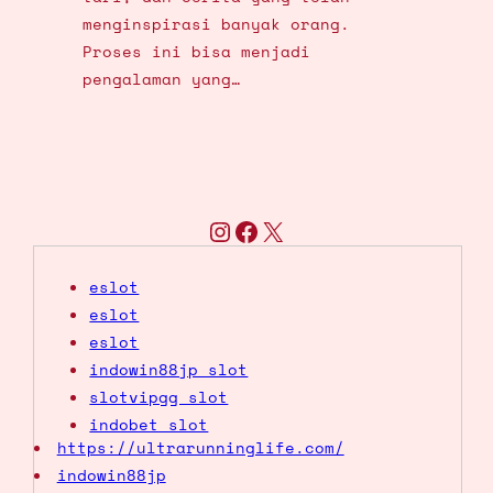
menginspirasi banyak orang.
Proses ini bisa menjadi
pengalaman yang…
Instagram
Facebook
X
eslot
eslot
eslot
indowin88jp slot
slotvipgg slot
indobet slot
https://ultrarunninglife.com/
indobet slot
indowin88jp
eslot88