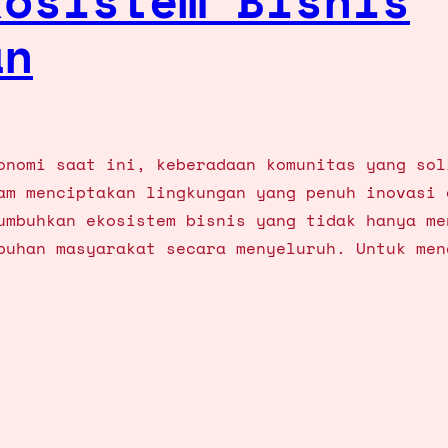
an
onomi saat ini, keberadaan komunitas yang sol
am menciptakan lingkungan yang penuh inovasi 
umbuhkan ekosistem bisnis yang tidak hanya me
buhan masyarakat secara menyeluruh. Untuk men