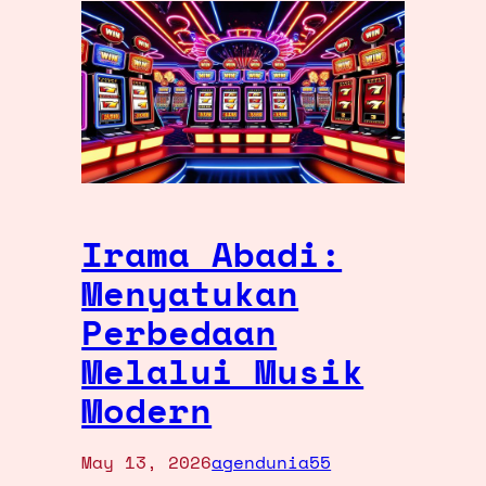
Irama Abadi:
Menyatukan
Perbedaan
Melalui Musik
Modern
May 13, 2026
agendunia55